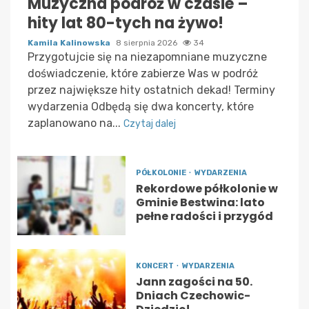
Muzyczna podróż w czasie –
hity lat 80-tych na żywo!
Kamila Kalinowska
8 sierpnia 2026
34
Przygotujcie się na niezapomniane muzyczne
doświadczenie, które zabierze Was w podróż
przez największe hity ostatnich dekad! Terminy
wydarzenia Odbędą się dwa koncerty, które
zaplanowano na...
Czytaj dalej
PÓŁKOLONIE
WYDARZENIA
Rekordowe półkolonie w
Gminie Bestwina: lato
pełne radości i przygód
KONCERT
WYDARZENIA
Jann zagości na 50.
Dniach Czechowic-