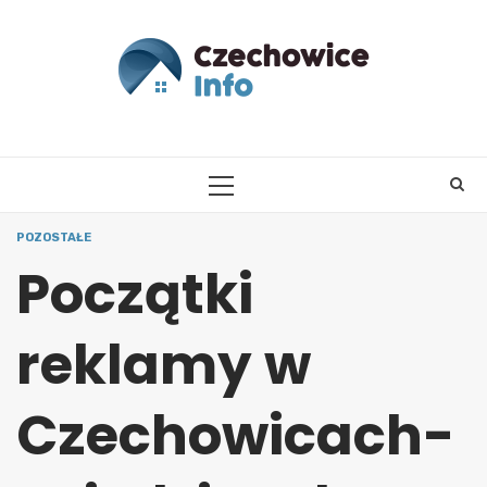
Skip
to
content
PRIMARY
MENU
POZOSTAŁE
Początki
reklamy w
Czechowicach-