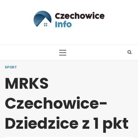
Skip
to
content
PRIMARY
MENU
SPORT
MRKS
Czechowice-
Dziedzice z 1 pkt