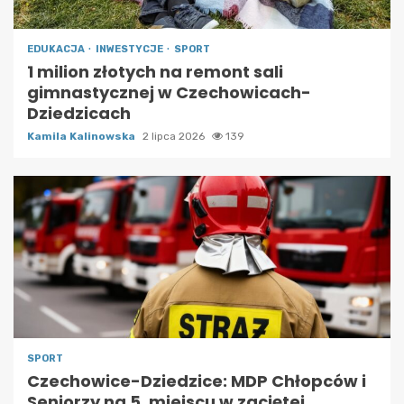
EDUKACJA
INWESTYCJE
SPORT
1 milion złotych na remont sali
gimnastycznej w Czechowicach-
Dziedzicach
Kamila Kalinowska
2 lipca 2026
139
SPORT
Czechowice-Dziedzice: MDP Chłopców i
Seniorzy na 5. miejscu w zaciętej