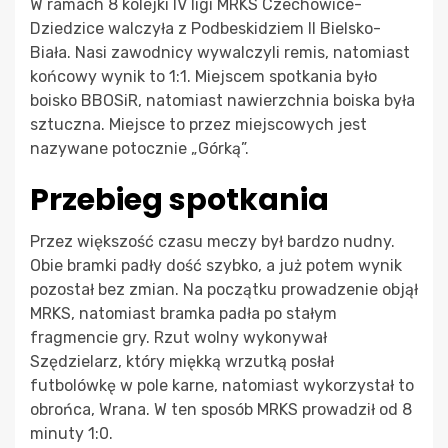
W ramach 8 kolejki IV ligi MRKS Czechowice-
Dziedzice walczyła z Podbeskidziem II Bielsko-
Biała. Nasi zawodnicy wywalczyli remis, natomiast
końcowy wynik to 1:1. Miejscem spotkania było
boisko BBOSiR, natomiast nawierzchnia boiska była
sztuczna. Miejsce to przez miejscowych jest
nazywane potocznie „Górką”.
Przebieg spotkania
Przez większość czasu meczy był bardzo nudny.
Obie bramki padły dość szybko, a już potem wynik
pozostał bez zmian. Na początku prowadzenie objął
MRKS, natomiast bramka padła po stałym
fragmencie gry. Rzut wolny wykonywał
Szędzielarz, który miękką wrzutką posłał
futbolówkę w pole karne, natomiast wykorzystał to
obrońca, Wrana. W ten sposób MRKS prowadził od 8
minuty 1:0.