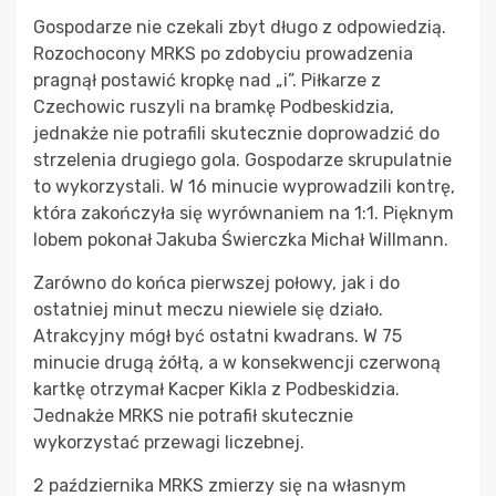
Gospodarze nie czekali zbyt długo z odpowiedzią.
Rozochocony MRKS po zdobyciu prowadzenia
pragnął postawić kropkę nad „i”. Piłkarze z
Czechowic ruszyli na bramkę Podbeskidzia,
jednakże nie potrafili skutecznie doprowadzić do
strzelenia drugiego gola. Gospodarze skrupulatnie
to wykorzystali. W 16 minucie wyprowadzili kontrę,
która zakończyła się wyrównaniem na 1:1. Pięknym
lobem pokonał Jakuba Świerczka Michał Willmann.
Zarówno do końca pierwszej połowy, jak i do
ostatniej minut meczu niewiele się działo.
Atrakcyjny mógł być ostatni kwadrans. W 75
minucie drugą żółtą, a w konsekwencji czerwoną
kartkę otrzymał Kacper Kikla z Podbeskidzia.
Jednakże MRKS nie potrafił skutecznie
wykorzystać przewagi liczebnej.
2 października MRKS zmierzy się na własnym