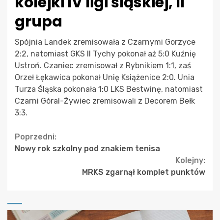
kolejki IV ligi śląskiej, II
grupa
Spójnia Landek zremisowała z Czarnymi Gorzyce
2:2, natomiast GKS II Tychy pokonał aż 5:0 Kuźnię
Ustroń. Czaniec zremisował z Rybnikiem 1:1, zaś
Orzeł Łękawica pokonał Unię Książenice 2:0. Unia
Turza Śląska pokonała 1:0 LKS Bestwinę, natomiast
Czarni Góral-Żywiec zremisowali z Decorem Bełk
3:3.
Continue
Poprzedni:
Nowy rok szkolny pod znakiem tenisa
Reading
Kolejny:
MRKS zgarnął komplet punktów