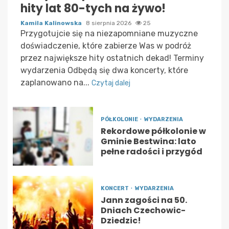
hity lat 80-tych na żywo!
Kamila Kalinowska
8 sierpnia 2026
25
Przygotujcie się na niezapomniane muzyczne
doświadczenie, które zabierze Was w podróż
przez największe hity ostatnich dekad! Terminy
wydarzenia Odbędą się dwa koncerty, które
zaplanowano na...
Czytaj dalej
PÓŁKOLONIE
WYDARZENIA
Rekordowe półkolonie w
Gminie Bestwina: lato
pełne radości i przygód
KONCERT
WYDARZENIA
Jann zagości na 50.
Dniach Czechowic-
Dziedzic!