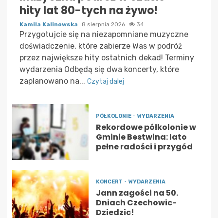
hity lat 80-tych na żywo!
Kamila Kalinowska
8 sierpnia 2026
34
Przygotujcie się na niezapomniane muzyczne
doświadczenie, które zabierze Was w podróż
przez największe hity ostatnich dekad! Terminy
wydarzenia Odbędą się dwa koncerty, które
zaplanowano na...
Czytaj dalej
PÓŁKOLONIE
WYDARZENIA
Rekordowe półkolonie w
Gminie Bestwina: lato
pełne radości i przygód
KONCERT
WYDARZENIA
Jann zagości na 50.
Dniach Czechowic-
Dziedzic!