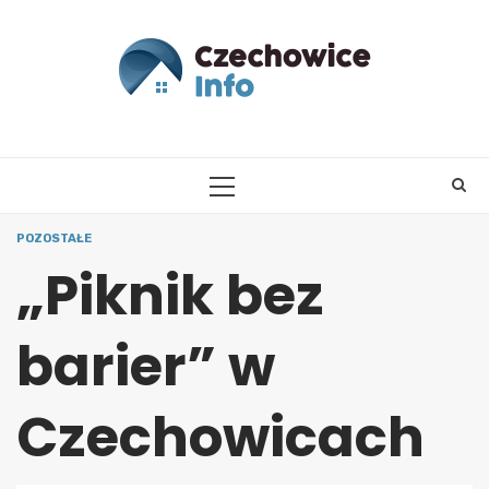
Skip
to
content
PRIMARY
MENU
POZOSTAŁE
„Piknik bez
barier” w
Czechowicach