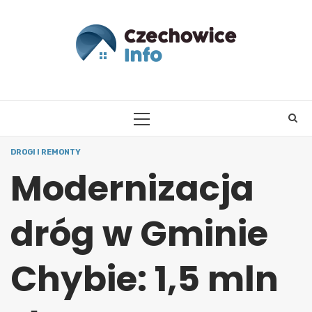
Skip
to
content
PRIMARY
MENU
DROGI I REMONTY
Modernizacja
dróg w Gminie
Chybie: 1,5 mln