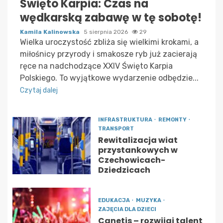
Święto Karpia: Czas na
wędkarską zabawę w tę sobotę!
Kamila Kalinowska
5 sierpnia 2026
29
Wielka uroczystość zbliża się wielkimi krokami, a
miłośnicy przyrody i smakosze ryb już zacierają
ręce na nadchodzące XXIV Święto Karpia
Polskiego. To wyjątkowe wydarzenie odbędzie...
Czytaj dalej
INFRASTRUKTURA
REMONTY
TRANSPORT
Rewitalizacja wiat
przystankowych w
Czechowicach-
Dziedzicach
EDUKACJA
MUZYKA
ZAJĘCIA DLA DZIECI
Canetis – rozwijaj talent