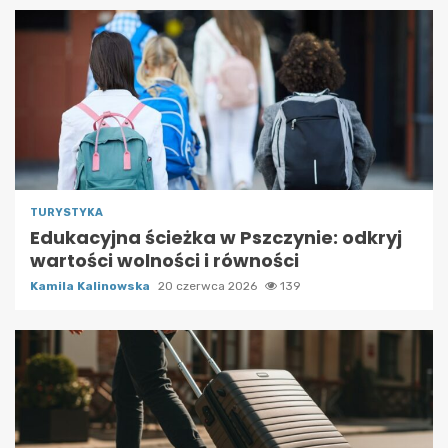
TURYSTYKA
Edukacyjna ścieżka w Pszczynie: odkryj
wartości wolności i równości
Kamila Kalinowska
20 czerwca 2026
139