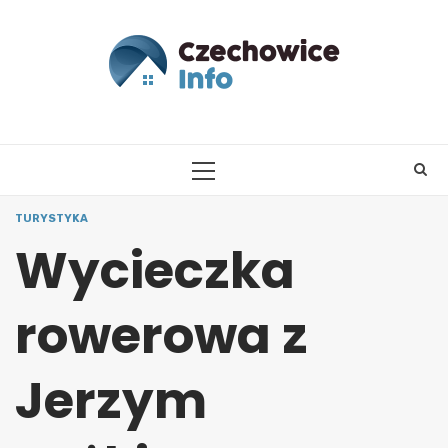
Skip
to
content
PRIMARY
MENU
TURYSTYKA
Wycieczka
rowerowa z
Jerzym