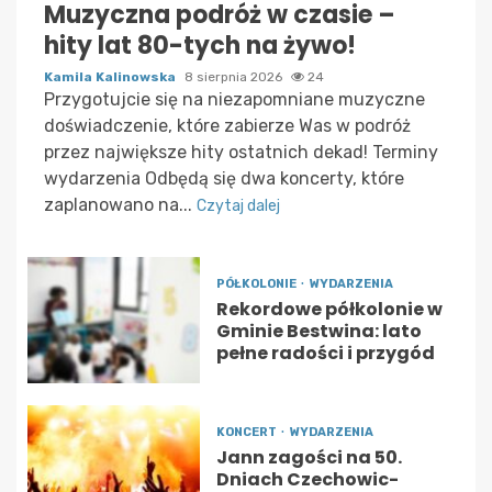
Muzyczna podróż w czasie –
hity lat 80-tych na żywo!
Kamila Kalinowska
8 sierpnia 2026
24
Przygotujcie się na niezapomniane muzyczne
doświadczenie, które zabierze Was w podróż
przez największe hity ostatnich dekad! Terminy
wydarzenia Odbędą się dwa koncerty, które
zaplanowano na...
Czytaj dalej
PÓŁKOLONIE
WYDARZENIA
Rekordowe półkolonie w
Gminie Bestwina: lato
pełne radości i przygód
KONCERT
WYDARZENIA
Jann zagości na 50.
Dniach Czechowic-