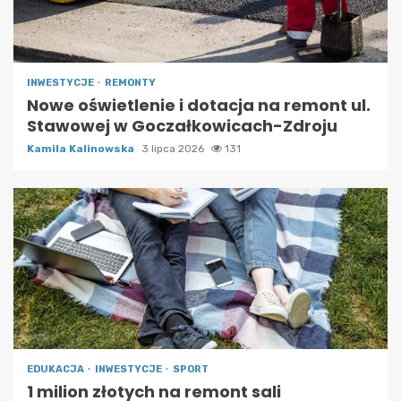
INWESTYCJE
REMONTY
Nowe oświetlenie i dotacja na remont ul.
Stawowej w Goczałkowicach-Zdroju
Kamila Kalinowska
3 lipca 2026
131
EDUKACJA
INWESTYCJE
SPORT
1 milion złotych na remont sali