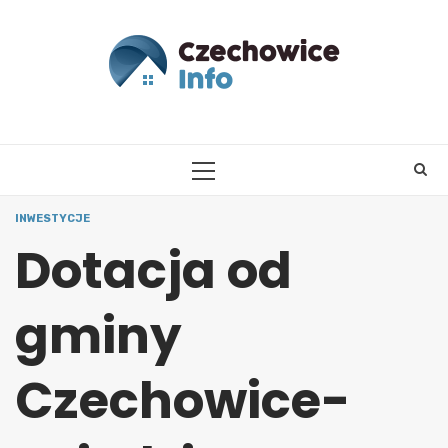
Skip
to
content
PRIMARY
MENU
INWESTYCJE
Dotacja od
gminy
Czechowice-