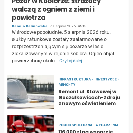
Pożar w Kobiórze: strażacy
walczą z ogniem z ziemi i
powietrza
Kamila Kalinowska
7 sierpnia 2026
15
W środowe popołudnie, 5 sierpnia 2026 roku,
służby ratunkowe zostały zaalarmowane o
rozprzestrzeniającym się pożarze w lesie
zlokalizowanym w rejonie Kobióra. Ogień objął
powierzchnię około...
Czytaj dalej
INFRASTRUKTURA
INWESTYCJE
REMONTY
Remont ul. Stawowej w
Goczałkowicach-Zdroju
z nowym oświetleniem
POMOC SPOŁECZNA
WYDARZENIA
116 000 zł na wsparcie