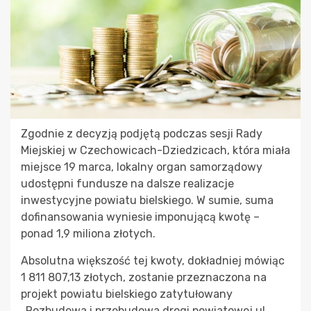
Zgodnie z decyzją podjętą podczas sesji Rady
Miejskiej w Czechowicach-Dziedzicach, która miała
miejsce 19 marca, lokalny organ samorządowy
udostępni fundusze na dalsze realizacje
inwestycyjne powiatu bielskiego. W sumie, suma
dofinansowania wyniesie imponującą kwotę –
ponad 1,9 miliona złotych.
Absolutna większość tej kwoty, dokładniej mówiąc
1 811 807,13 złotych, zostanie przeznaczona na
projekt powiatu bielskiego zatytułowany
„Rozbudowa i przebudowa drogi powiatowej ul.