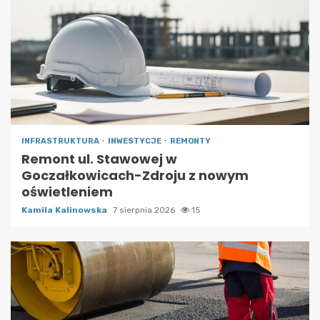
INFRASTRUKTURA
INWESTYCJE
REMONTY
Remont ul. Stawowej w
Goczałkowicach-Zdroju z nowym
oświetleniem
Kamila Kalinowska
7 sierpnia 2026
15