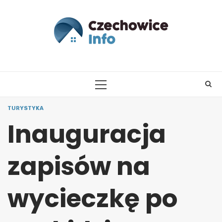
Skip
to
content
PRIMARY
MENU
TURYSTYKA
Inauguracja
zapisów na
wycieczkę po