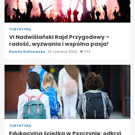
TURYSTYKA
VI Nadwiślański Rajd Przygodowy –
radość, wyzwania i wspólna pasja!
Kamila Kalinowska
22 czerwca 2026
133
TURYSTYKA
Edukacyjna ścieżka w Pszczynie: odkryj