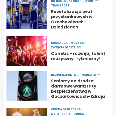
INFRASTRUKTURA
REMONTY
TRANSPORT
Rewitalizacja wiat
przystankowych w
Czechowicach-
Dziedzicach
EDUKACJA
MUZYKA
ZAJĘCIA DLA DZIECI
Canetis – rozwijaj talent
muzyczny i rytmiczny!
BEZPIECZEŃSTWO
WARSZTATY
Seniorzy na drodze:
darmowe warsztaty
bezpieczeństwa w
Goczałkowicach-Zdroju
OPIEKA SPOŁECZNA
WYDARZENIA
ZDROWIE