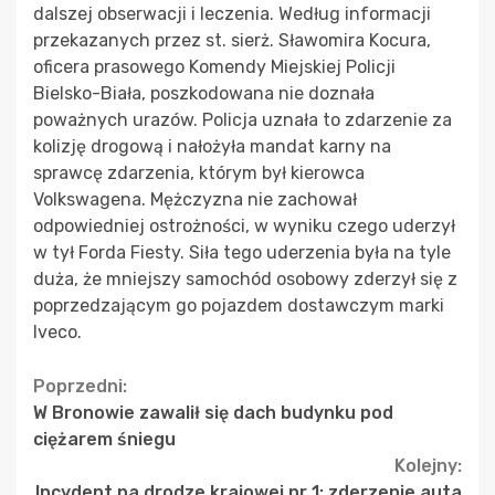
dalszej obserwacji i leczenia. Według informacji
przekazanych przez st. sierż. Sławomira Kocura,
oficera prasowego Komendy Miejskiej Policji
Bielsko-Biała, poszkodowana nie doznała
poważnych urazów. Policja uznała to zdarzenie za
kolizję drogową i nałożyła mandat karny na
sprawcę zdarzenia, którym był kierowca
Volkswagena. Mężczyzna nie zachował
odpowiedniej ostrożności, w wyniku czego uderzył
w tył Forda Fiesty. Siła tego uderzenia była na tyle
duża, że mniejszy samochód osobowy zderzył się z
poprzedzającym go pojazdem dostawczym marki
Iveco.
Continue
Poprzedni:
W Bronowie zawalił się dach budynku pod
Reading
ciężarem śniegu
Kolejny:
Incydent na drodze krajowej nr 1: zderzenie auta