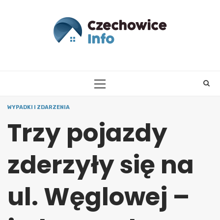
Skip
to
content
PRIMARY
MENU
WYPADKI I ZDARZENIA
Trzy pojazdy
zderzyły się na
ul. Węglowej –