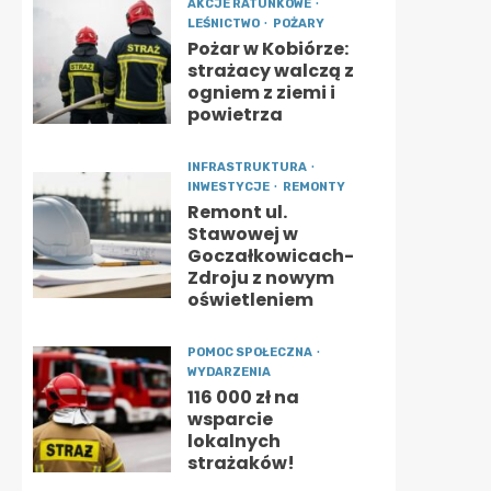
AKCJE RATUNKOWE
LEŚNICTWO
POŻARY
Pożar w Kobiórze:
strażacy walczą z
ogniem z ziemi i
powietrza
INFRASTRUKTURA
INWESTYCJE
REMONTY
Remont ul.
Stawowej w
Goczałkowicach-
Zdroju z nowym
oświetleniem
POMOC SPOŁECZNA
WYDARZENIA
116 000 zł na
wsparcie
lokalnych
strażaków!