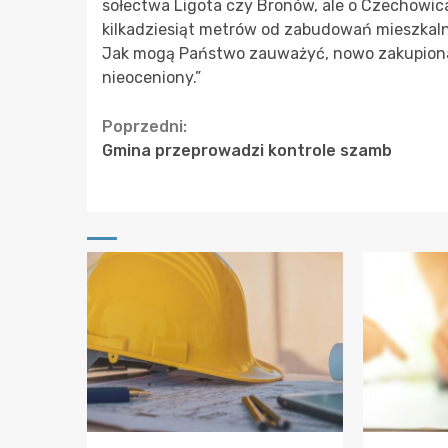
sołectwa Ligota czy Bronów, ale o Czechowic
kilkadziesiąt metrów od zabudowań mieszkaln
Jak mogą Państwo zauważyć, nowo zakupiona 
nieoceniony.”
Continue
Poprzedni:
Gmina przeprowadzi kontrole szamb
Reading