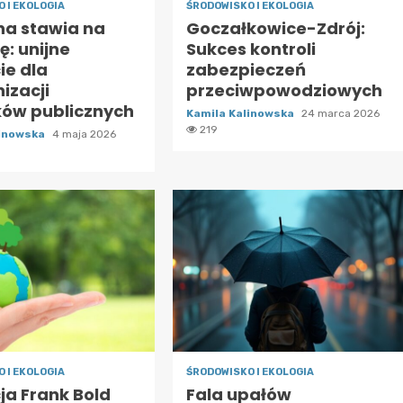
 I EKOLOGIA
ŚRODOWISKO I EKOLOGIA
na stawia na
Goczałkowice-Zdrój:
ę: unijne
Sukces kontroli
ie dla
zabezpieczeń
izacji
przeciwpowodziowych
ów publicznych
Kamila Kalinowska
24 marca 2026
219
linowska
4 maja 2026
 I EKOLOGIA
ŚRODOWISKO I EKOLOGIA
ja Frank Bold
Fala upałów