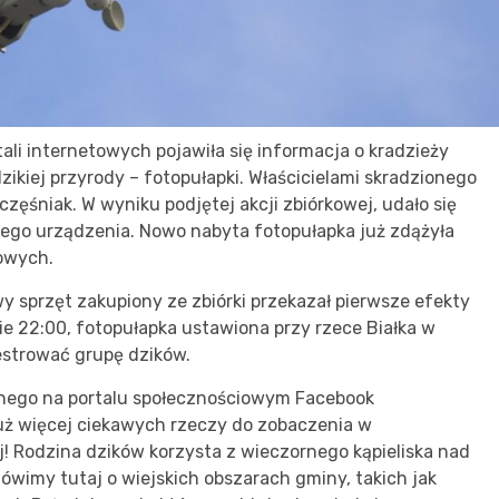
ali internetowych pojawiła się informacja o kradzieży
ikiej przyrody – fotopułapki. Właścicielami skradzionego
częśniak. W wyniku podjętej akcji zbiórkowej, udało się
ego urządzenia. Nowo nabyta fotopułapka już zdążyła
owych.
y sprzęt zakupiony ze zbiórki przekazał pierwsze efekty
ie 22:00, fotopułapka ustawiona przy rzece Białka w
estrować grupę dzików.
nego na portalu społecznościowym Facebook
 już więcej ciekawych rzeczy do zobaczenia w
! Rodzina dzików korzysta z wieczornego kąpieliska nad
 mówimy tutaj o wiejskich obszarach gminy, takich jak