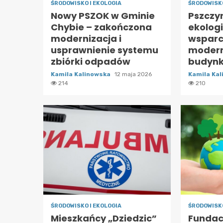
ŚRODOWISKO I EKOLOGIA
ŚRODOWISKO
Nowy PSZOK w Gminie
Pszczy
Chybie – zakończona
ekologi
modernizacja i
wsparc
usprawnienie systemu
modern
zbiórki odpadów
budynk
Kamila Kalinowska
12 maja 2026
Kamila Ka
214
210
ŚRODOWISKO I EKOLOGIA
ŚRODOWISKO
Mieszkańcy „Dziedzic”
Fundac