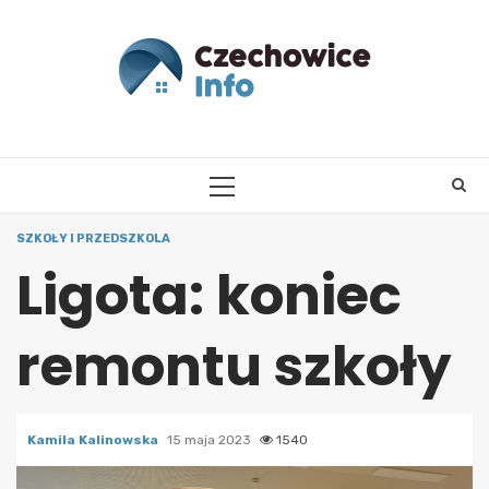
Skip
to
content
PRIMARY
MENU
SZKOŁY I PRZEDSZKOLA
Ligota: koniec
remontu szkoły
Kamila Kalinowska
15 maja 2023
1540