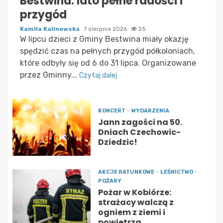
Bestwina: lato pełne radości i
przygód
Kamila Kalinowska
7 sierpnia 2026
25
W lipcu dzieci z Gminy Bestwina miały okazję
spędzić czas na pełnych przygód półkoloniach,
które odbyły się od 6 do 31 lipca. Organizowane
przez Gminny...
Czytaj dalej
KONCERT
WYDARZENIA
Jann zagości na 50.
Dniach Czechowic-
Dziedzic!
AKCJE RATUNKOWE
LEŚNICTWO
POŻARY
Pożar w Kobiórze:
strażacy walczą z
ogniem z ziemi i
powietrza