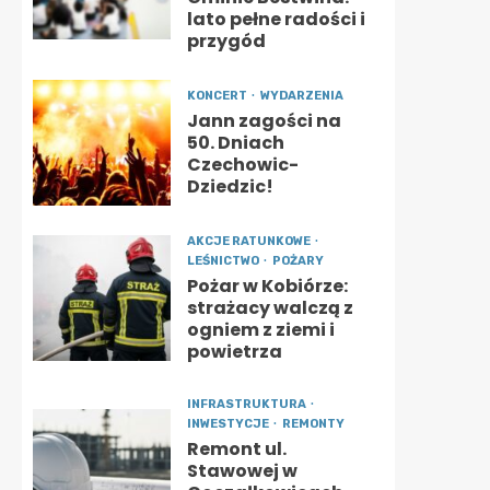
lato pełne radości i
przygód
KONCERT
WYDARZENIA
Jann zagości na
50. Dniach
Czechowic-
Dziedzic!
AKCJE RATUNKOWE
LEŚNICTWO
POŻARY
Pożar w Kobiórze:
strażacy walczą z
ogniem z ziemi i
powietrza
INFRASTRUKTURA
INWESTYCJE
REMONTY
Remont ul.
Stawowej w