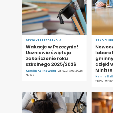
SZKOŁY I PRZEDSZKOLA
SZKOŁY I 
Wakacje w Pszczynie!
Nowoc
Uczniowie świętują
labora
zakończenie roku
gminny
szkolnego 2025/2026
dzięki 
Ministe
Kamila Kalinowska
26 czerwca 2026
122
Kamila Ka
2026
112