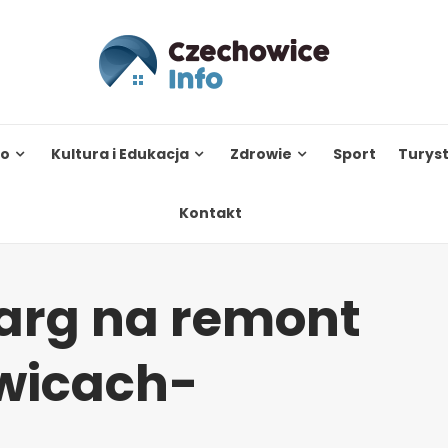
to
Kultura i Edukacja
Zdrowie
Sport
Turys
Kontakt
targ na remont
wicach-