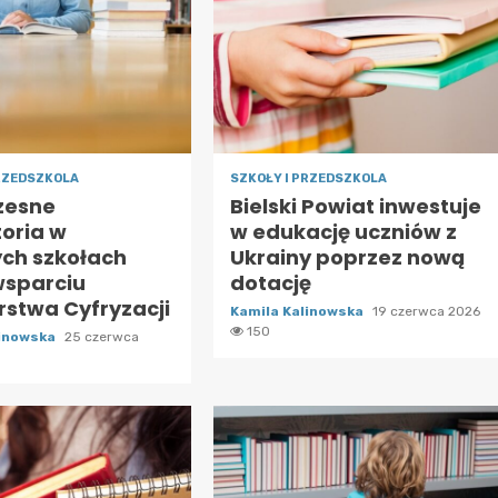
PRZEDSZKOLA
SZKOŁY I PRZEDSZKOLA
zesne
Bielski Powiat inwestuje
toria w
w edukację uczniów z
ch szkołach
Ukrainy poprzez nową
wsparciu
dotację
rstwa Cyfryzacji
Kamila Kalinowska
19 czerwca 2026
150
linowska
25 czerwca