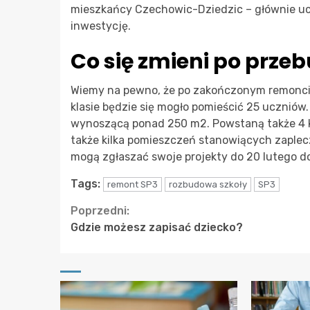
mieszkańcy Czechowic-Dziedzic – głównie ucz
inwestycję.
Co się zmieni po prze
Wiemy na pewno, że po zakończonym remoncie
klasie będzie się mogło pomieścić 25 ucznió
wynoszącą ponad 250 m2. Powstaną także 4 ka
także kilka pomieszczeń stanowiących zaplec
mogą zgłaszać swoje projekty do 20 lutego do
Tags:
remont SP3
rozbudowa szkoły
SP3
Continue
Poprzedni:
Gdzie możesz zapisać dziecko?
Reading