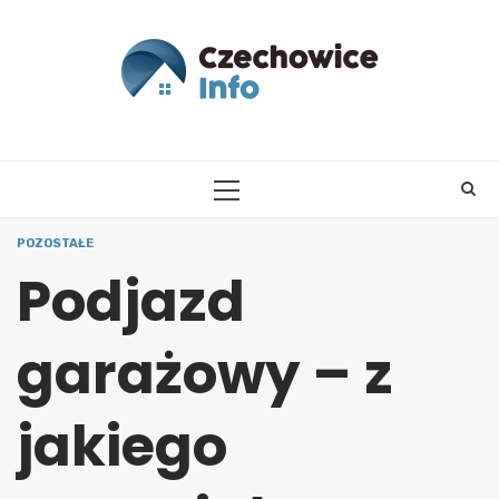
Skip
to
content
PRIMARY
MENU
POZOSTAŁE
Podjazd
garażowy – z
jakiego