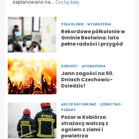
zaplanowano na...
Czytaj dalej
PÓŁKOLONIE
WYDARZENIA
Rekordowe półkolonie w
Gminie Bestwina: lato
pełne radości i przygód
KONCERT
WYDARZENIA
Jann zagości na 50.
Dniach Czechowic-
Dziedzic!
AKCJE RATUNKOWE
LEŚNICTWO
POŻARY
Pożar w Kobiórze:
strażacy walczą z
ogniem z ziemi i
powietrza