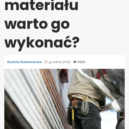
materiału
warto go
wykonać?
Kamila Kalinowska
27 grudnia 2022
1420