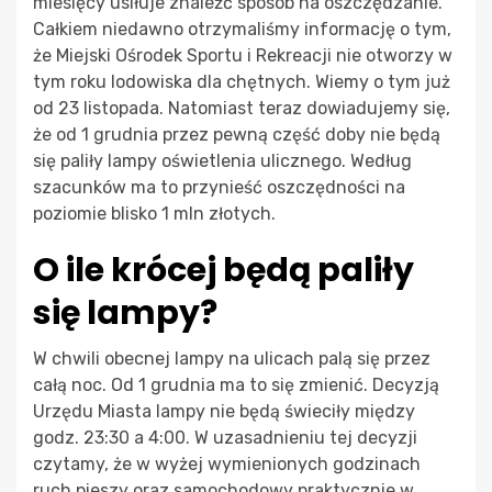
miesięcy usiłuje znaleźć sposób na oszczędzanie.
Całkiem niedawno otrzymaliśmy informację o tym,
że Miejski Ośrodek Sportu i Rekreacji nie otworzy w
tym roku lodowiska dla chętnych. Wiemy o tym już
od 23 listopada. Natomiast teraz dowiadujemy się,
że od 1 grudnia przez pewną część doby nie będą
się paliły lampy oświetlenia ulicznego. Według
szacunków ma to przynieść oszczędności na
poziomie blisko 1 mln złotych.
O ile krócej będą paliły
się lampy?
W chwili obecnej lampy na ulicach palą się przez
całą noc. Od 1 grudnia ma to się zmienić. Decyzją
Urzędu Miasta lampy nie będą świeciły między
godz. 23:30 a 4:00. W uzasadnieniu tej decyzji
czytamy, że w wyżej wymienionych godzinach
ruch pieszy oraz samochodowy praktycznie w