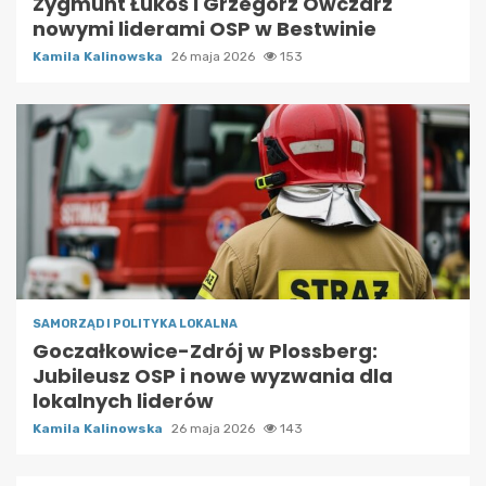
Zygmunt Łukoś i Grzegorz Owczarz
nowymi liderami OSP w Bestwinie
Kamila Kalinowska
26 maja 2026
153
SAMORZĄD I POLITYKA LOKALNA
Goczałkowice-Zdrój w Plossberg:
Jubileusz OSP i nowe wyzwania dla
lokalnych liderów
Kamila Kalinowska
26 maja 2026
143