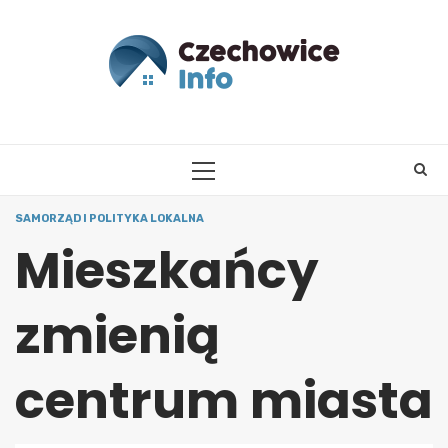
Skip
to
content
PRIMARY
MENU
SAMORZĄD I POLITYKA LOKALNA
Mieszkańcy
zmienią
centrum miasta