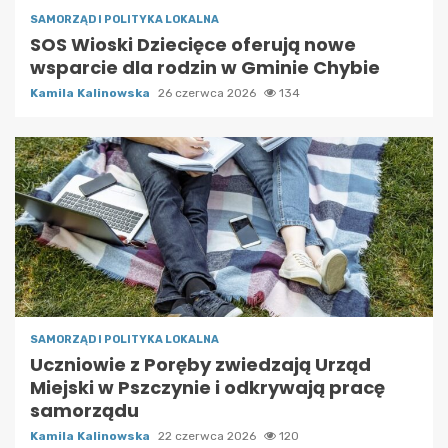
SAMORZĄD I POLITYKA LOKALNA
SOS Wioski Dziecięce oferują nowe
wsparcie dla rodzin w Gminie Chybie
Kamila Kalinowska
26 czerwca 2026
134
SAMORZĄD I POLITYKA LOKALNA
Uczniowie z Poręby zwiedzają Urząd
Miejski w Pszczynie i odkrywają pracę
samorządu
Kamila Kalinowska
22 czerwca 2026
120