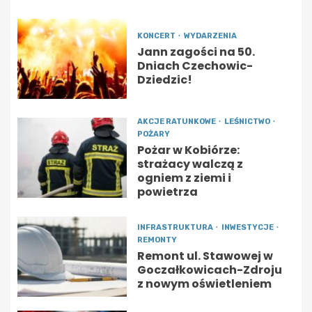
KONCERT
WYDARZENIA
Jann zagości na 50.
Dniach Czechowic-
Dziedzic!
AKCJE RATUNKOWE
LEŚNICTWO
POŻARY
Pożar w Kobiórze:
strażacy walczą z
ogniem z ziemi i
powietrza
INFRASTRUKTURA
INWESTYCJE
REMONTY
Remont ul. Stawowej w
Goczałkowicach-Zdroju
z nowym oświetleniem