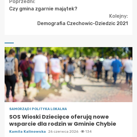
Continue
Poprzedni:
Czy gmina zgarnie majątek?
Reading
Kolejny:
Demografia Czechowic-Dziedzic 2021
SAMORZĄD I POLITYKA LOKALNA
SOS Wioski Dziecięce oferują nowe
wsparcie dla rodzin w Gminie Chybie
Kamila Kalinowska
26 czerwca 2026
134