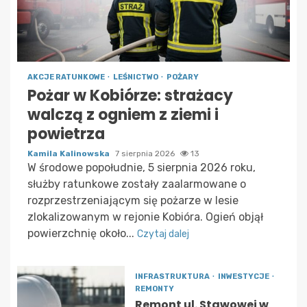
AKCJE RATUNKOWE
LEŚNICTWO
POŻARY
Pożar w Kobiórze: strażacy
walczą z ogniem z ziemi i
powietrza
Kamila Kalinowska
7 sierpnia 2026
13
W środowe popołudnie, 5 sierpnia 2026 roku,
służby ratunkowe zostały zaalarmowane o
rozprzestrzeniającym się pożarze w lesie
zlokalizowanym w rejonie Kobióra. Ogień objął
powierzchnię około...
Czytaj dalej
INFRASTRUKTURA
INWESTYCJE
REMONTY
Remont ul. Stawowej w