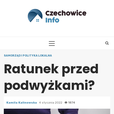
Skip
to
content
PRIMARY
MENU
SAMORZĄD I POLITYKA LOKALNA
Ratunek przed
podwyżkami?
Kamila Kalinowska
4 stycznia 2022
1874