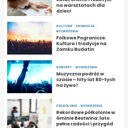
na warsztatach dla
dzieci
KULTURA
PROMOCJA
WYDARZENIA
Folkowe Pogranicze:
Kultura i tradycje na
Zamku Budatin
KONCERT
WYDARZENIA
Muzyczna podróż w
czasie – hity lat 80-tych
na żywo!
PÓŁKOLONIE
WYDARZENIA
Rekordowe półkolonie w
Gminie Bestwina: lato
pełne radości i przygód