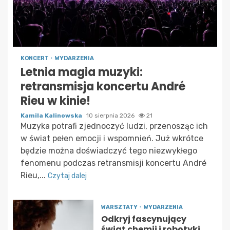
KONCERT
WYDARZENIA
Letnia magia muzyki:
retransmisja koncertu André
Rieu w kinie!
Kamila Kalinowska
10 sierpnia 2026
21
Muzyka potrafi zjednoczyć ludzi, przenosząc ich
w świat pełen emocji i wspomnień. Już wkrótce
będzie można doświadczyć tego niezwykłego
fenomenu podczas retransmisji koncertu André
Rieu,...
Czytaj dalej
WARSZTATY
WYDARZENIA
Odkryj fascynujący
świat chemii i robotyki