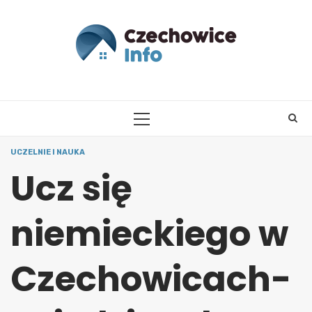
Skip
to
content
PRIMARY
MENU
UCZELNIE I NAUKA
Ucz się
niemieckiego w
Czechowicach-