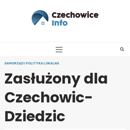
Skip
to
content
PRIMARY
MENU
SAMORZĄD I POLITYKA LOKALNA
Zasłużony dla
Czechowic-
Dziedzic