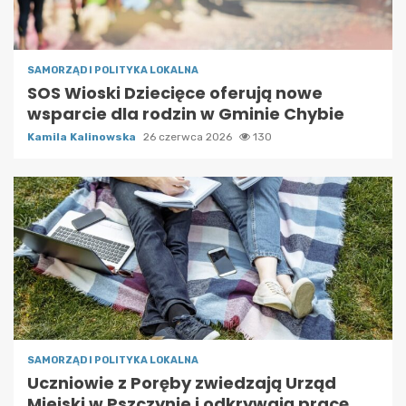
SAMORZĄD I POLITYKA LOKALNA
SOS Wioski Dziecięce oferują nowe
wsparcie dla rodzin w Gminie Chybie
Kamila Kalinowska
26 czerwca 2026
130
SAMORZĄD I POLITYKA LOKALNA
Uczniowie z Poręby zwiedzają Urząd
Miejski w Pszczynie i odkrywają pracę